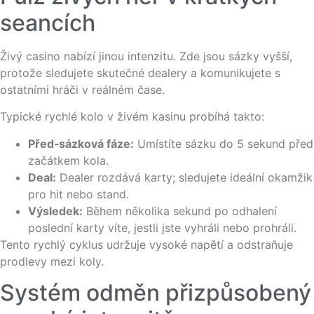
seancích
Živý casino nabízí jinou intenzitu. Zde jsou sázky vyšší,
protože sledujete skutečné dealery a komunikujete s
ostatními hráči v reálném čase.
Typické rychlé kolo v živém kasinu probíhá takto:
Před‑sázková fáze:
Umístíte sázku do 5 sekund před
začátkem kola.
Deal:
Dealer rozdává karty; sledujete ideální okamžik
pro hit nebo stand.
Výsledek:
Během několika sekund po odhalení
poslední karty víte, jestli jste vyhráli nebo prohráli.
Tento rychlý cyklus udržuje vysoké napětí a odstraňuje
prodlevy mezi koly.
Systém odměn přizpůsobený