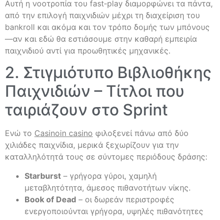
Αυτή η νοοτροπία του fast‑play διαμορφώνει τα πάντα,
από την επιλογή παιχνιδιών μέχρι τη διαχείριση του
bankroll και ακόμα και τον τρόπο δομής των μπόνους
—αν και εδώ θα εστιάσουμε στην καθαρή εμπειρία
παιχνιδιού αντί για προωθητικές μηχανικές.
2. Στιγμιότυπο Βιβλιοθήκης
Παιχνιδιών – Τίτλοι που
ταιριάζουν στο Sprint
Ενώ το
Casinoin casino
φιλοξενεί πάνω από δύο
χιλιάδες παιχνίδια, μερικά ξεχωρίζουν για την
καταλληλότητά τους σε σύντομες περιόδους δράσης:
Starburst
– γρήγορα γύροι, χαμηλή
μεταβλητότητα, άμεσος πιθανοτήτων νίκης.
Book of Dead
– οι δωρεάν περιστροφές
ενεργοποιούνται γρήγορα, υψηλές πιθανότητες