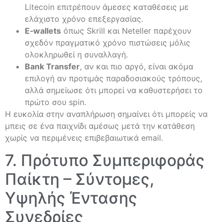
Litecoin επιτρέπουν άμεσες καταθέσεις με
ελάχιστο χρόνο επεξεργασίας.
E‑wallets
όπως Skrill και Neteller παρέχουν
σχεδόν πραγματικό χρόνο πιστώσεις μόλις
ολοκληρωθεί η συναλλαγή.
Bank Transfer
, αν και πιο αργό, είναι ακόμα
επιλογή αν προτιμάς παραδοσιακούς τρόπους,
αλλά σημείωσε ότι μπορεί να καθυστερήσει το
πρώτο σου spin.
Η ευκολία στην αναπλήρωση σημαίνει ότι μπορείς να
μπεις σε ένα παιχνίδι αμέσως μετά την κατάθεση
χωρίς να περιμένεις επιβεβαιωτικά email.
7. Πρότυπο Συμπεριφοράς
Παίκτη – Σύντομες,
Υψηλής Έντασης
Συνεδρίες