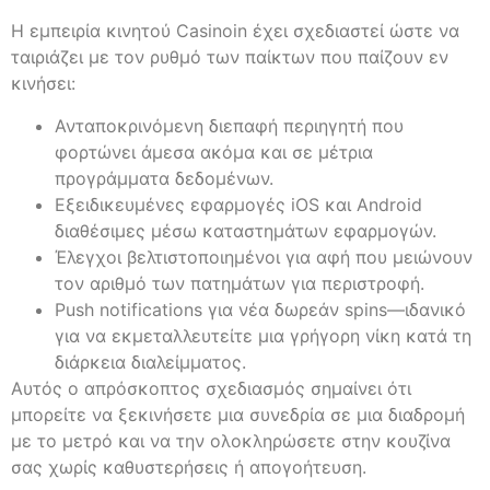
Η εμπειρία κινητού Casinoin έχει σχεδιαστεί ώστε να
ταιριάζει με τον ρυθμό των παίκτων που παίζουν εν
κινήσει:
Ανταποκρινόμενη διεπαφή περιηγητή που
φορτώνει άμεσα ακόμα και σε μέτρια
προγράμματα δεδομένων.
Εξειδικευμένες εφαρμογές iOS και Android
διαθέσιμες μέσω καταστημάτων εφαρμογών.
Έλεγχοι βελτιστοποιημένοι για αφή που μειώνουν
τον αριθμό των πατημάτων για περιστροφή.
Push notifications για νέα δωρεάν spins—ιδανικό
για να εκμεταλλευτείτε μια γρήγορη νίκη κατά τη
διάρκεια διαλείμματος.
Αυτός ο απρόσκοπτος σχεδιασμός σημαίνει ότι
μπορείτε να ξεκινήσετε μια συνεδρία σε μια διαδρομή
με το μετρό και να την ολοκληρώσετε στην κουζίνα
σας χωρίς καθυστερήσεις ή απογοήτευση.