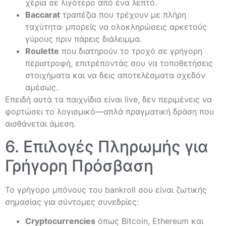
χέρια σε λιγότερο από ένα λεπτό.
Baccarat
τραπέζια που τρέχουν με πλήρη
ταχύτητα· μπορείς να ολοκληρώσεις αρκετούς
γύρους πριν πάρεις διάλειμμα.
Roulette
που διατηρούν το τροχό σε γρήγορη
περιστροφή, επιτρέποντάς σου να τοποθετήσεις
στοιχήματα και να δεις αποτελέσματα σχεδόν
αμέσως.
Επειδή αυτά τα παιχνίδια είναι live, δεν περιμένεις να
φορτώσει το λογισμικό—απλά πραγματική δράση που
αισθάνεται άμεση.
6. Επιλογές Πληρωμής για
Γρήγορη Πρόσβαση
Το γρήγορο μπόνους του bankroll σου είναι ζωτικής
σημασίας για σύντομες συνεδρίες:
Cryptocurrencies
όπως Bitcoin, Ethereum και