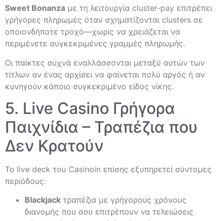
Sweet Bonanza
με τη λειτουργία cluster‑pay επιτρέπει
γρήγορες πληρωμές όταν σχηματίζονται clusters σε
οποιονδήποτε τροχό—χωρίς να χρειάζεται να
περιμένετε συγκεκριμένες γραμμές πληρωμής.
Οι παίκτες συχνά εναλλάσσονται μεταξύ αυτών των
τίτλων αν ένας αρχίσει να φαίνεται πολύ αργός ή αν
κυνηγούν κάποιο συγκεκριμένο είδος νίκης.
5. Live Casino Γρήγορα
Παιχνίδια – Τραπέζια που
Δεν Κρατούν
Το live deck του Casinoin επίσης εξυπηρετεί σύντομες
περιόδους:
Blackjack
τραπέζια με γρήγορους χρόνους
διανομής που σου επιτρέπουν να τελειώσεις