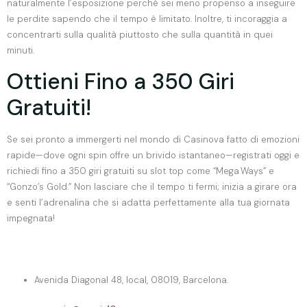
naturalmente l’esposizione perché sei meno propenso a inseguire
le perdite sapendo che il tempo è limitato. Inoltre, ti incoraggia a
concentrarti sulla qualità piuttosto che sulla quantità in quei
minuti.
Ottieni Fino a 350 Giri
Gratuiti!
Se sei pronto a immergerti nel mondo di Casinova fatto di emozioni
rapide—dove ogni spin offre un brivido istantaneo—registrati oggi e
richiedi fino a 350 giri gratuiti su slot top come “Mega Ways” e
“Gonzo’s Gold.” Non lasciare che il tempo ti fermi; inizia a girare ora
e senti l’adrenalina che si adatta perfettamente alla tua giornata
impegnata!
Avenida Diagonal 48, local, 08019, Barcelona.