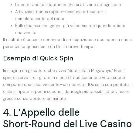
Linee di vincita istantanee che si attivano ad ogni spin.
Attivazioni bonus rapide—nessuna attesa per il
completamento del round.
Rulli dinamici che girano più velocemente quando ottieni
una vincita.
Il risultato è un ciclo continuo di anticipazione e ricompensa che si
percepisce quasi come un film in breve tempo.
Esempio di Quick Spin
Immagina un giocatore che avvia “Super‑Spin Megaways.” Premi
spin, osserva i rulli girare in meno di due secondi e vede subito
comparire una linea vincente—un ritorno di 10x sulla sua puntata. Il
ciclo si ripete in pochi secondi, dandogli più possibilità di vincere
grosso senza perdere un minuto.
4. L’Appello delle
Short‑Round del Live Casino