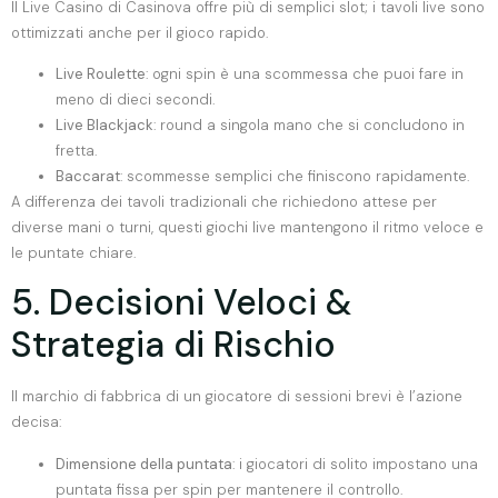
Il Live Casino di Casinova offre più di semplici slot; i tavoli live sono
ottimizzati anche per il gioco rapido.
Live Roulette
: ogni spin è una scommessa che puoi fare in
meno di dieci secondi.
Live Blackjack
: round a singola mano che si concludono in
fretta.
Baccarat
: scommesse semplici che finiscono rapidamente.
A differenza dei tavoli tradizionali che richiedono attese per
diverse mani o turni, questi giochi live mantengono il ritmo veloce e
le puntate chiare.
5. Decisioni Veloci &
Strategia di Rischio
Il marchio di fabbrica di un giocatore di sessioni brevi è l’azione
decisa:
Dimensione della puntata
: i giocatori di solito impostano una
puntata fissa per spin per mantenere il controllo.