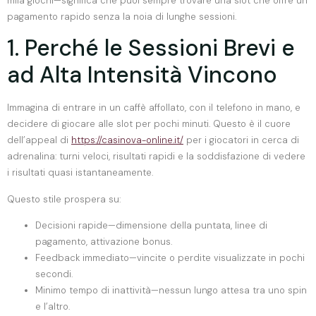
mila giochi—significa che puoi sempre trovare una slot che offre un
pagamento rapido senza la noia di lunghe sessioni.
1. Perché le Sessioni Brevi e
ad Alta Intensità Vincono
Immagina di entrare in un caffè affollato, con il telefono in mano, e
decidere di giocare alle slot per pochi minuti. Questo è il cuore
dell’appeal di
https://casinova-online.it/
per i giocatori in cerca di
adrenalina: turni veloci, risultati rapidi e la soddisfazione di vedere
i risultati quasi istantaneamente.
Questo stile prospera su:
Decisioni rapide—dimensione della puntata, linee di
pagamento, attivazione bonus.
Feedback immediato—vincite o perdite visualizzate in pochi
secondi.
Minimo tempo di inattività—nessun lungo attesa tra uno spin
e l’altro.