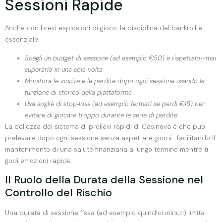
Sessioni Rapide
Anche con brevi esplosioni di gioco, la disciplina del bankroll è
essenziale:
Scegli un budget di sessione (ad esempio €50) e rispettalo—mai
superarlo in una sola volta.
Monitora le vincite e le perdite dopo ogni sessione usando la
funzione di storico della piattaforma.
Usa soglie di stop‑loss (ad esempio fermati se perdi €15) per
evitare di giocare troppo durante le serie di perdite.
La bellezza del sistema di prelievi rapidi di Casinova è che puoi
prelevare dopo ogni sessione senza aspettare giorni—facilitando il
mantenimento di una salute finanziaria a lungo termine mentre ti
godi emozioni rapide.
Il Ruolo della Durata della Sessione nel
Controllo del Rischio
Una durata di sessione fissa (ad esempio quindici minuti) limita