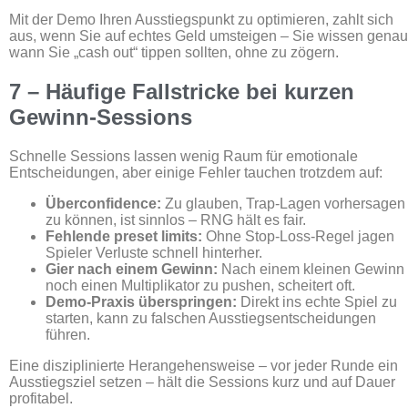
Mit der Demo Ihren Ausstiegspunkt zu optimieren, zahlt sich
aus, wenn Sie auf echtes Geld umsteigen – Sie wissen genau
wann Sie „cash out“ tippen sollten, ohne zu zögern.
7 – Häufige Fallstricke bei kurzen
Gewinn‑Sessions
Schnelle Sessions lassen wenig Raum für emotionale
Entscheidungen, aber einige Fehler tauchen trotzdem auf:
Überconfidence:
Zu glauben, Trap‑Lagen vorhersagen
zu können, ist sinnlos – RNG hält es fair.
Fehlende preset limits:
Ohne Stop‑Loss-Regel jagen
Spieler Verluste schnell hinterher.
Gier nach einem Gewinn:
Nach einem kleinen Gewinn
noch einen Multiplikator zu pushen, scheitert oft.
Demo‑Praxis überspringen:
Direkt ins echte Spiel zu
starten, kann zu falschen Ausstiegsentscheidungen
führen.
Eine disziplinierte Herangehensweise – vor jeder Runde ein
Ausstiegsziel setzen – hält die Sessions kurz und auf Dauer
profitabel.