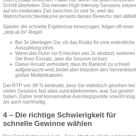
Schritt überleben. Die meisten High‑Intensity‑Sessions setzen
auf ein moderates Ziel zwischen 2x und 5x, weil die
Wahrscheinlichkeitskurve jenseits dieses Bereichs steil abfällt
Spieler, die schnelle Ergebnisse bevorzugen, folgen oft einer
„stop‑at‑3x“-Regel:
Bei 3x überlegen Sie, ob das Risiko für eine ordentliche
Auszahlung lohnt.
Wenn das Huhn vor Erreichen von 3x abstürzt, verlieren
Sie Ihren Einsatz, aber die Session ist kurz.
Dieser Ansatz verhindert, dass Ihr Bankroll zu schnell
aufgebraucht wird, bietet aber trotzdem den Nervenkitze
großer Multiplikatoren.
Der RTP von 98 % bedeutet, dass Sie statistisch gesehen bei
vielen Sessions fast alles zurückbekommen, was Sie gesetzt
haben. Daher sind konservative Ausstiegspunkte sowohl klug
als auch nachhaltig.
4 – Die richtige Schwierigkeit für
schnelle Gewinne wählen