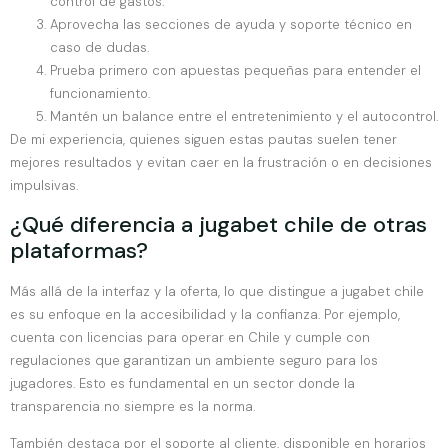
control de gastos.
Aprovecha las secciones de ayuda y soporte técnico en
caso de dudas.
Prueba primero con apuestas pequeñas para entender el
funcionamiento.
Mantén un balance entre el entretenimiento y el autocontrol.
De mi experiencia, quienes siguen estas pautas suelen tener
mejores resultados y evitan caer en la frustración o en decisiones
impulsivas.
¿Qué diferencia a jugabet chile de otras
plataformas?
Más allá de la interfaz y la oferta, lo que distingue a jugabet chile
es su enfoque en la accesibilidad y la confianza. Por ejemplo,
cuenta con licencias para operar en Chile y cumple con
regulaciones que garantizan un ambiente seguro para los
jugadores. Esto es fundamental en un sector donde la
transparencia no siempre es la norma.
También destaca por el soporte al cliente, disponible en horarios