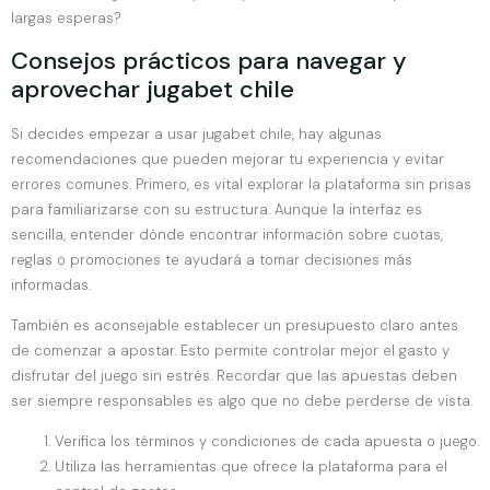
largas esperas?
Consejos prácticos para navegar y
aprovechar jugabet chile
Si decides empezar a usar jugabet chile, hay algunas
recomendaciones que pueden mejorar tu experiencia y evitar
errores comunes. Primero, es vital explorar la plataforma sin prisas
para familiarizarse con su estructura. Aunque la interfaz es
sencilla, entender dónde encontrar información sobre cuotas,
reglas o promociones te ayudará a tomar decisiones más
informadas.
También es aconsejable establecer un presupuesto claro antes
de comenzar a apostar. Esto permite controlar mejor el gasto y
disfrutar del juego sin estrés. Recordar que las apuestas deben
ser siempre responsables es algo que no debe perderse de vista.
Verifica los términos y condiciones de cada apuesta o juego.
Utiliza las herramientas que ofrece la plataforma para el