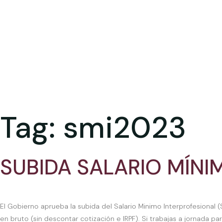
Tag:
smi2023
SUBIDA SALARIO MÍNI
El Gobierno aprueba la subida del Salario Minimo Interprofesional
en bruto (sin descontar cotización e IRPF). Si trabajas a jornada pa