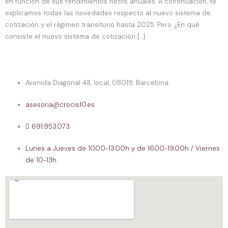
en función de sus rendimientos netos anuales. A continuación, te
explicamos todas las novedades respecto al nuevo sistema de
cotización y el régimen transitorio hasta 2025. Pero ¿En qué
consiste el nuevo sistema de cotización […]
Avenida Diagonal 48, local, 08019, Barcelona.
asesoria@crocis10.es
691.953.073
Lunes a Jueves de 10.00-13.00h y de 16.00-19.00h / Viernes
de 10-13h