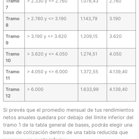
Tramo
> 2.330 y <= 2.760
1.078,43
2.760
7
Tramo
> 2.760 y <= 3.190
1.143,79
3.190
8
Tramo
> 3.190 y <= 3.620
1.209,15
3.620
9
Tramo
> 3.620 y <= 4.050
1.274,51
4.050
10
Tramo
> 4.050 y <= 6.000
1.372,55
4.139,40
11
Tramo
> 6.000
1.633,99
4.139,40
12
Si prevés que el promedio mensual de tus rendimientos
netos anuales quedara por debajo del límite inferior del
tramo 1 de la tabla general de bases, podrás elegir una
base de cotización dentro de una tabla reducida que