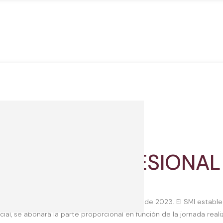
MO INTERPROFESIONAL 
 (SMI), con carácter retroactivo desde Enero de 2023. El SMI esta
rcial, se abonará la parte proporcional en función de la jornada real