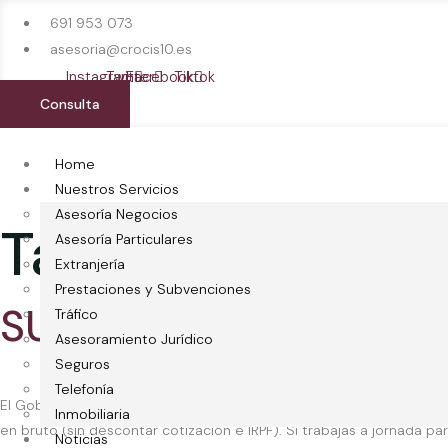
691 953 073
asesoria@crocis10.es
Instagram
Twitter
Facebook
Tiktok
Consulta
Home
Nuestros Servicios
Asesoría Negocios
Tag:
autonomos
Asesoría Particulares
Extranjería
Prestaciones y Subvenciones
SUBIDA SALARIO MÍNI
Tráfico
Asesoramiento Jurídico
Seguros
Telefonía
El Gobierno aprueba la subida del Salario Minimo Interprofesional
Inmobiliaria
en bruto (sin descontar cotización e IRPF). Si trabajas a jornada pa
Noticias