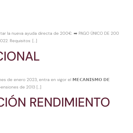
licitar la nueva ayuda directa de 200€. ➡️ PAGO ÚNICO DE 200
22. Requisitos: […]
CIONAL
e enero 2023, entra en vigor el 𝗠𝗘𝗖𝗔𝗡𝗜𝗦𝗠𝗢 𝗗𝗘
s pensiones de 2013 […]
IÓN RENDIMIENTO