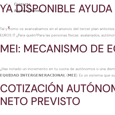
YA DISPONIBLE AYUDA
Contacto
Acceso Clientes
X
Tal y como os avanzabamos en el anuncio del tercer plan anticrisi
EUROS ⁉️ ¿Para quién?Para las personas físicas: asalariados, autóno
MEI: MECANISMO DE 
¿Has notado un incremento en tu cuota de autónomos o una disminuc
𝗘𝗤𝗨𝗜𝗗𝗔𝗗 𝗜𝗡𝗧𝗘𝗥𝗚𝗘𝗡𝗘𝗥𝗔𝗖𝗜𝗢𝗡𝗔𝗟 (𝗠𝗘𝗜). Es un sistem
COTIZACIÓN AUTÓNOM
NETO PREVISTO