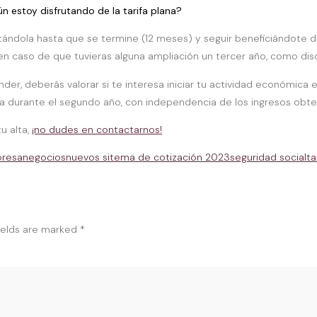
 estoy disfrutando de la tarifa plana?
tándola hasta que se termine (12 meses) y seguir beneficiándote d
 caso de que tuvieras alguna ampliación un tercer año, como disc
, deberás valorar si te interesa iniciar tu actividad económica en
ta durante el segundo año, con independencia de los ingresos obte
u alta,
¡no dudes en contactarnos!
resa
negocios
nuevos sitema de cotización 2023
seguridad social
ta
ields are marked
*