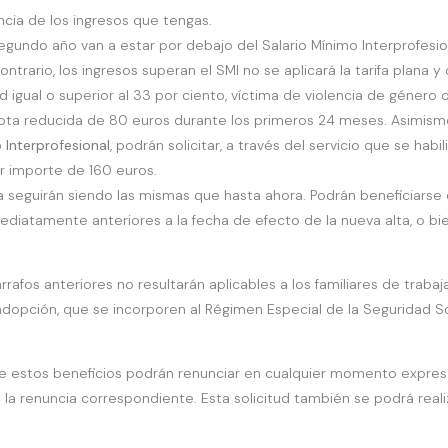
cia de los ingresos que tengas.
egundo año van a estar por debajo del Salario Mínimo Interprofesiona
ntrario, los ingresos superan el SMI no se aplicará la tarifa plana 
gual o superior al 33 por ciento, víctima de violencia de género o 
uota reducida de 80 euros durante los primeros 24 meses. Asimismo,
o Interprofesional
, podrán solicitar, a través del servicio que se habi
r importe de 160 euros.
na seguirán siendo las mismas que hasta ahora. Podrán beneficiar
diatamente anteriores a la fecha de efecto de la nueva alta, o bie
árrafos anteriores no resultarán aplicables a los familiares de tra
 adopción, que se incorporen al Régimen Especial de la Seguridad S
e estos beneficios podrán renunciar en cualquier momento expresa
la renuncia correspondiente. Esta solicitud también se podrá realiza