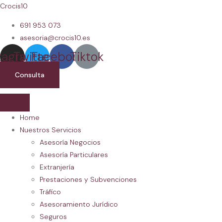
Crocis10
691 953 073
asesoria@crocis10.es
tagram
Twitter
Facebook
Tiktok
Consulta
Home
Nuestros Servicios
Asesoría Negocios
Asesoría Particulares
Extranjería
Prestaciones y Subvenciones
Tráfico
Asesoramiento Jurídico
Seguros